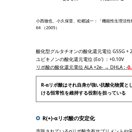
小西徹也、小久保晋、松郷誠一：「機能性生理活性
64 （2005）
酸化型グルタチオンの酸化還元電位 GSSG + 2e- →
ユビキノンの酸化還元電位 (Eo') ：+0.10V
リポ酸の酸化還元電位 ALA +2e- → DHLA :
-0
R-αリポ酸はそれ自身が強い抗酸化物質と
ける恒常性を維持する役割を担っている
R(+)-αリポ酸の安定化
市販されているαリポ酸含有サプリメントや栄養