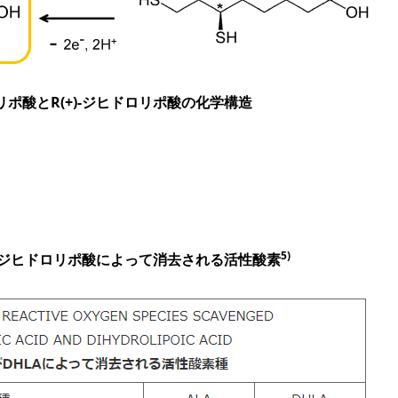
)-αリポ酸とR(+)-ジヒドロリポ酸の化学構造
5)
及びジヒドロリポ酸によって消去される活性酸素