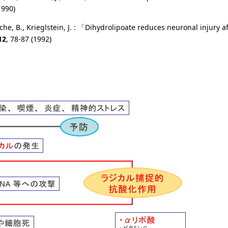
1990)
ruche, B., Krieglstein, J. : 「Dihydrolipoate reduces neuronal injury a
12
, 78-87 (1992)