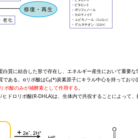
内に蛋白質に結合した形で存在し、エネルギー産生において重要な
質である。αリポ酸はC
(*)炭素原子にキラル中心を持っており(図.
6
)-αリポ酸のみが補酵素として作用する
。
(+)-ジヒドロリポ酸(R-DHLA)は、生体内で共役することによって