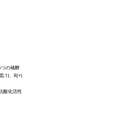
5つの補酵
1)、R(+)
、抗酸化活性