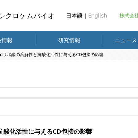
シクロケムバイオ
日本語｜
English
株式会
品情報
研究情報
ニュース
+)-αリポ酸の溶解性と抗酸化活性に与えるCD包接の影響
性と抗酸化活性に与えるCD包接の影響