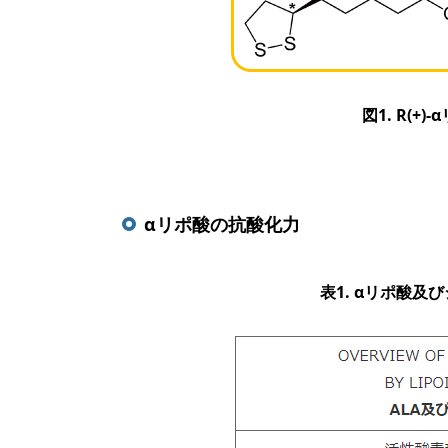
図1. R(+
αリポ酸の抗酸化力
表1. αリポ酸