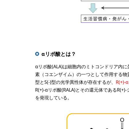
αリポ酸とは？
αリポ酸(ALA)は細胞内のミトコンドリア
素（コエンザイム）の一つとして作用する物
型とS(-)型の光学異性体が存在するが、
R(+
R(+)-αリポ酸(RALA)とその還元体であるR
を発現している。