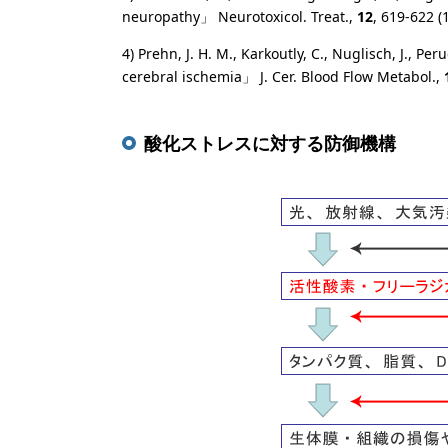
neuropathy」 Neurotoxicol. Treat.,
12
, 619-622 (
4) Prehn, J. H. M., Karkoutly, C., Nuglisch, J., Pe
cerebral ischemia」 J. Cer. Blood Flow Metabol.,
酸化ストレスに対する防御機構