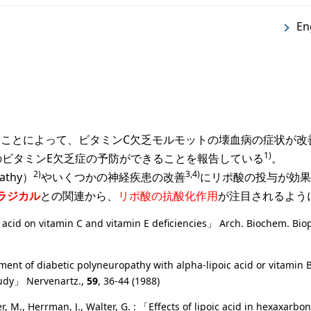
En
投与することによって、ビタミンC欠乏モルモットの壊血病の症状が
1)
のビタミンE欠乏症の予防ができることを報告している
。
2)
3,4)
athy）
やいくつかの神経疾患の改善
にリポ酸の投与が効果
ラジカル
との関連から、
リポ酸の抗酸化作用
が注目されるよう
oic acid on vitamin C and vitamin E deficiencies」 Arch. Biochem. Bio
eatment of diabetic polyneuropathy with alpha-lipoic acid or vitamin 
study」 Nervenartz.,
59
, 36-44 (1988)
r, M., Herrman, J., Walter, G. : 「Effects of lipoic acid in hexaxarb