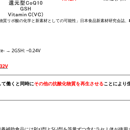
物質リポ酸の化学と新素材としての可能性」日本食品新素材研究会誌、
 2GSH: −0.24V
.32V
して働くと同時に
その他の抗酸化物質を再生させる
ことにより
補助食品にはR(+)型とS(-)型を等量ずつ含むラセミ体が使用