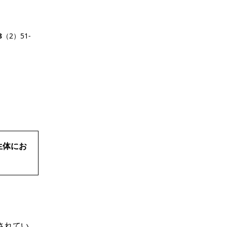
8
（2）51-
生体にお
されてい