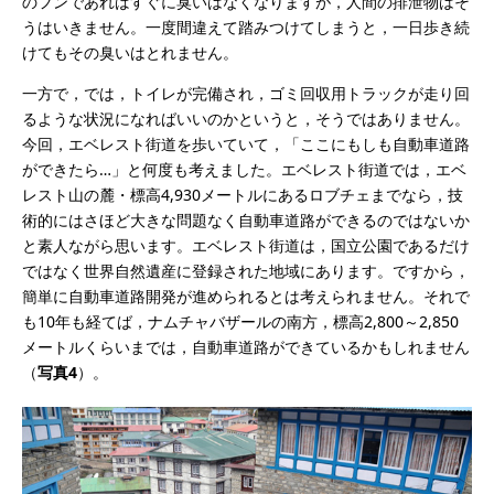
のフンであればすぐに臭いはなくなりますが，人間の排泄物はそ
うはいきません。一度間違えて踏みつけてしまうと，一日歩き続
けてもその臭いはとれません。
一方で，では，トイレが完備され，ゴミ回収用トラックが走り回
るような状況になればいいのかというと，そうではありません。
今回，エベレスト街道を歩いていて，「ここにもしも自動車道路
ができたら…」と何度も考えました。エベレスト街道では，エベ
レスト山の麓・標高4,930メートルにあるロブチェまでなら，技
術的にはさほど大きな問題なく自動車道路ができるのではないか
と素人ながら思います。エベレスト街道は，国立公園であるだけ
ではなく世界自然遺産に登録された地域にあります。ですから，
簡単に自動車道路開発が進められるとは考えられません。それで
も10年も経てば，ナムチャバザールの南方，標高2,800～2,850
メートルくらいまでは，自動車道路ができているかもしれません
（
写真4
）。