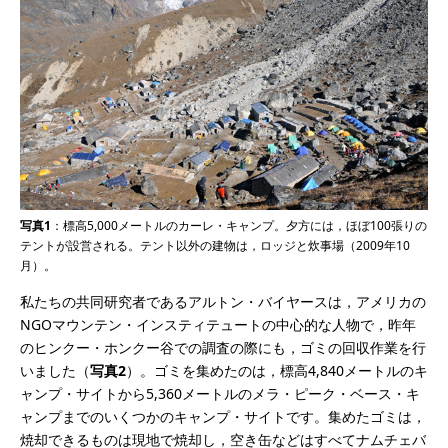
写真1
：標高5,000メートルのカーレ・キャンプ。夕方には，ほぼ100張りの
テントが設営される。テント以外の建物は，ロッジと炊事場（2009年10
月）。
私たちの共同研究者であるアルトン・バイヤースは，アメリカの
NGOマウンテン・インスティテュートの中心的な人物で，昨年
のヒンクー・ホンクー谷での調査の際にも，ゴミの回収作業を行
いました（
写真2
）。ゴミを集めたのは，標高4,840メートルのキ
ャンプ・サイトから5,360メートルのメラ・ピーク・ベース・キ
ャンプまでのいくつかのキャンプ・サイトです。集めたゴミは，
焼却できるものは現地で焼却し，空き缶などはすべてナムチェバ