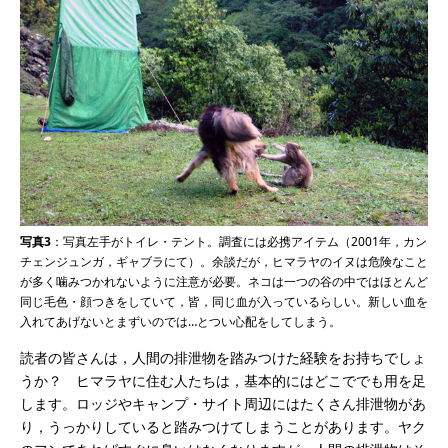
写真3
：写真左手がトイレ・テント。調査には必携アイテム（2001年，カン
チェンジュンガ，ギャブラにて）。余談だが，ヒマラヤのイヌは危険なこと
が多く噛みつかれないように注意が必要。ネコは一つの谷の中ではほとんど
同じ毛色・顔つきをしていて，皆，同じ血が入っているらしい。新しい血を
入れてあげないとまずいのでは…とつい心配をしてしまう。
読者の皆さんは，人間の排泄物を踏みつけた経験をお持ちでしょ
うか？ ヒマラヤに住む人たちは，基本的にはどこででも用を足
します。ロッジやキャンプ・サイト周辺にはたくさん排泄物があ
り，うっかりしていると踏みつけてしまうことがあります。ヤク