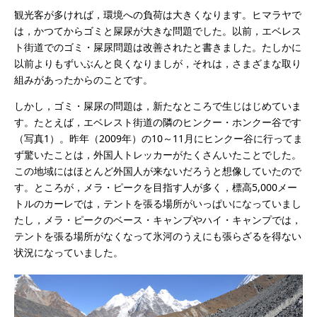
観光客が多ければ，環境への負荷は大きくなります。ヒマラヤで
は，かつてからゴミと屎尿が大きな問題でした。以前，エベレス
ト街道でのゴミ・屎尿問題は改善されたと書きました。たしかに
以前よりもずいぶんと良くなりましが，それは，さまざまな取り
組みがあったからのことです。
しかし，ゴミ・屎尿の問題は，新たなところで生じはじめていま
す。たとえば，エベレスト街道の隣のヒンクー・ホンクー谷です
（写真1）。昨年（2009年）の10～11月にヒンクー谷に行ってま
ず驚いたことは，外国人トレッカーがたくさんいたことでした。
この地域にはほとんど外国人が来ないだろうと想像していたので
す。ところが，メラ・ピークを目指す人が多く，標高5,000メー
トルのカーレでは，テントを張る場所がいっぱいになっていまし
たし，メラ・ピークのベース・キャンプやハイ・キャンプでは，
テントを張る場所がなくなって氷河のうえにも張らざるを得ない
状況になっていました。