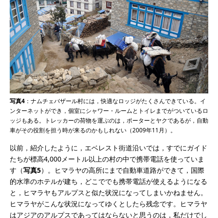
写真4
：ナムチェバザール村には，快適なロッジがたくさんできている。イ
ンターネットができ，個室にシャワー・ルームとトイレまでがついているロ
ッジもある。トレッカーの荷物を運ぶのは，ポーターとヤクであるが，自動
車がその役割を担う時が来るのかもしれない（2009年11月）。
以前，紹介したように，エベレスト街道沿いでは，すでにガイド
たちが標高4,000メートル以上の村の中で携帯電話を使っていま
す（
写真5
）。ヒマラヤの高所にまで自動車道路ができて，国際
的水準のホテルが建ち，どこででも携帯電話が使えるようになる
と，ヒマラヤもアルプスと似た状況になってしまいかねません。
ヒマラヤがこんな状況になってゆくとしたら残念です。ヒマラヤ
はアジアのアルプスであってはならないと思うのは，私だけでし