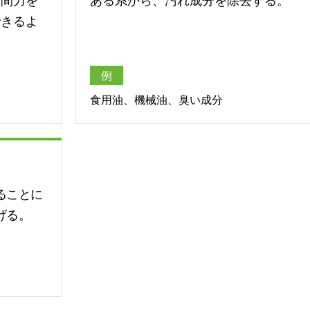
子間力を
ある系から、汚れ成分を除去する。
できるよ
例
食用油、機械油、臭い成分
ることに
げる。