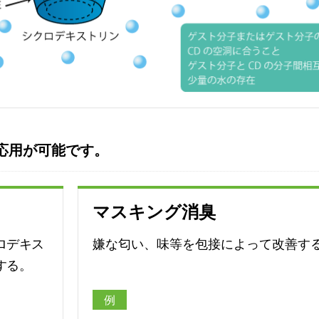
応用が可能です。
マスキング消臭
ロデキス
嫌な匂い、味等を包接によって改善す
する。
例