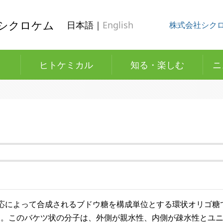
シクロケム
日本語｜
English
株式会社シク
ヒトケミカル
知る・楽しむ
ニ
応によって合成されるブドウ糖を構成単位とする環状オリゴ糖
ます。このバケツ状の分子は、外側が親水性、内側が疎水性とユ