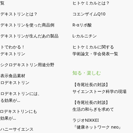
一覧
ヒトケミカルとは？
ロデキストリンとは？
コエンザイムQ10
ロデキストリンを使った商品例
R-αリポ酸
ロデキストリンが生んだあの製品
L-カルニチン
ストでわかる！
ヒトケミカルに関する
ロデキストリン
学術論文・学会発表一覧
のシクロデキストリン用途分野
知る・楽しむ
性表示食品素材
クロデキストリン
【寺尾社長の対談】
サイエンストーク科学の現場
クロデキストリンには、
る効果が…
【寺尾社長の対談】
生活の和らぎを求めて
クロデキストリンにも
効果が…
ラジオNIKKEI
『健康ネットワーク neo』
カハニーサイエンス