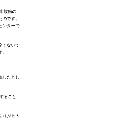
水族館の
たのです。
センターで
全くないで
す。
催したとし
すること
ありがとう