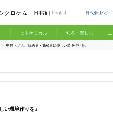
シクロケム
日本語｜
English
株式会社シク
ヒトケミカル
知る・楽しむ
ニ
中村 元さん『障害者・高齢者に優しい環境作りを』
優しい環境作りを』