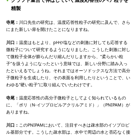
グラフト重合で伸ばしていく温度応答性のヘア粒子を
精製
寺尾：
川口先生の研究は、温度応答性粒子の研究に及んで、さら
にまた新しい扉を開けたことになりますね。
川口：
温度はもとより、pHや塩などの刺激に対しても応答する
微粒子について研究するようになりました。こうした刺激に対し
て微粒子全体が膨らんだり縮んだりしますから、“柔らかい粒
子”を扱うようになったという意味では、新しい分野に踏み入っ
たといえるでしょうね。それまではオーソドックスな方法で高分
子微粒子を生成したり、その表面を利用したりということで、い
わゆる“硬い粒子”に取り組んでいたわけです。
寺尾：
温度応答性の高分子微粒子としてよく知られているもの
に、「ポリ（N-イソプロピルアクリルアミド）」（PNIPAM）が
ありますね。
川口：
このPNIPAMにおいて、注目すべきは疎水部のイソプロピ
ル基部分です。こうした疎水部は、水中で周辺の水と否応なく接