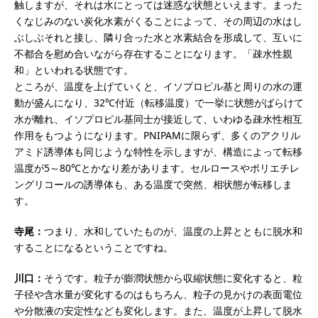
触しますが、それは水にとっては迷惑な状態といえます。まった
くなじみのない炭化水素がくることによって、その周辺の水はし
ぶしぶそれと接し、隣り合った水と水素結合を形成して、互いに
不都合を慰め合いながら存在することになります。「疎水性親
和」といわれる状態です。
ところが、温度を上げていくと、イソプロピル基と周りの水の運
動が盛んになり、32℃付近（転移温度）で一挙に状態がばらけて
水が離れ、イソプロピル基同士が接近して、いわゆる疎水性相互
作用をもつようになります。PNIPAMに限らず、多くのアクリル
アミド誘導体も同じような特性を示しますが、構造によって転移
温度が5～80℃とかなり差があります。セルロースやポリエチレ
ングリコールの誘導体も、ある温度で突然、相状態が転移しま
す。
寺尾：
つまり、水和していたものが、温度の上昇とともに脱水和
することになるということですね。
川口：
そうです。粒子が膨潤状態から収縮状態に変化すると、粒
子径や含水量が変化するのはもちろん、粒子の見かけの表面電位
や分散液の安定性なども変化します。また、温度が上昇して脱水