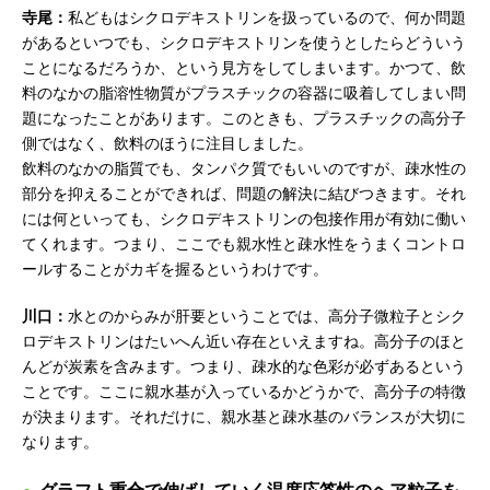
寺尾：
私どもはシクロデキストリンを扱っているので、何か問題
があるといつでも、シクロデキストリンを使うとしたらどういう
ことになるだろうか、という見方をしてしまいます。かつて、飲
料のなかの脂溶性物質がプラスチックの容器に吸着してしまい問
題になったことがあります。このときも、プラスチックの高分子
側ではなく、飲料のほうに注目しました。
飲料のなかの脂質でも、タンパク質でもいいのですが、疎水性の
部分を抑えることができれば、問題の解決に結びつきます。それ
には何といっても、シクロデキストリンの包接作用が有効に働い
てくれます。つまり、ここでも親水性と疎水性をうまくコントロ
ールすることがカギを握るというわけです。
川口：
水とのからみが肝要ということでは、高分子微粒子とシク
ロデキストリンはたいへん近い存在といえますね。高分子のほと
んどが炭素を含みます。つまり、疎水的な色彩が必ずあるという
ことです。ここに親水基が入っているかどうかで、高分子の特徴
が決まります。それだけに、親水基と疎水基のバランスが大切に
なります。