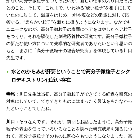
かない高分子微粒子をつくったのが、新しい仕事の入り口だった
とのこと。そして、これまで、いわゆる“硬い粒子”を相手にして
いたのに対して、温度をはじめ、pHや塩などの刺激に対して応
答する、“柔らかい粒子”を新たに扱うようになります。なかでも
ユニークなのが、高分子微粒子の表面にヘアをはやしたヘア粒子
をつくり、それを駆使した刺激応答性の研究です。高分子微粒子
の新たな使い方について先導的な研究者でありたいという思いの
もと、まさに「高分子微粒子の総合研究所」を体現している川口
先生です。
水とのからみが肝要ということで高分子微粒子とシク
ロデキストリンは近い存在
寺尾：
川口先生は当初、高分子微粒子ができてくる経過を研究の
対象にしていて、できてきたものにはまったく興味をもたなかっ
たということでしたね。
川口：
そうなんです。それが、前回もお話したように、高分子微
粒子の表面を使っていろいろなことを調べた研究成果を知るにつ
れて、高分子微粒子そのものに関心をもつようになりました。高