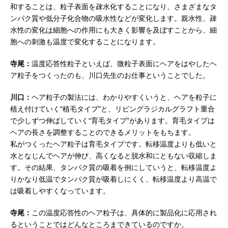
和することは、粒子表面を疎水化することになり、さまざまなタ
ンパク質や低分子化合物の吸水性などが変化します。親水性、疎
水性の変化は細胞への作用にも大きく影響を及ぼすことから、細
胞への刺激も温度で変化することになります。
寺尾：
温度応答性粒子といえば、微粒子表面にヘアをはやしたヘ
ア粒子をつくったのも、川口先生のお仕事ということでした。
川口：
ヘア粒子の製法には、わかりやすくいうと、ヘアを粒子に
植え付けていく“植毛タイプ”と、リビングラジカルグラフト重合
で少しずつ伸ばしていく“育毛タイプ”があります。育毛タイプは
ヘアの長さを調整することのできるメリットをもちます。
私がつくったヘア粒子は育毛タイプです。転移温度よりも低いと
水となじんでヘアが伸び、高くなると脱水和にともない収縮しま
す。その結果、タンパク質の吸着を例にしていうと、転移温度よ
りかなり低温でタンパク質が吸着しにくく、転移温度より高温で
は吸着しやすくなっています。
寺尾：
この温度応答性のヘア粒子は、具体的に製品化に応用され
るということではどんなところまできているのですか。