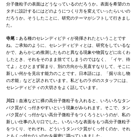
分子微粒子の表面はどうなっているのだろうか。表面を希望のカ
タチに設計するにはどのようにつくり方を変えていったらいいの
だろうか。そうしたことに、研究のテーマがシフトして行きまし
た。
寺尾：
ある種のセレンディピティが発揮されたということです
ね。ご承知のように、セレンディピティとは、研究をしているな
かで、あらかじめ推測したものと異なる現象や物質などに出くわ
したとき、それをそのまま捨ててしまうのではなく、「イヤ、待
てよ」とひとまず留まり、別の方向から見直すなりして、そこに
新しい何かを見出す能力のことです。日本語には、「掘り出し物
の才能」などと訳されています。私どものラボのスタッフには、
セレンディピティの大切さをよく話しています。
川口：
血液などに裸の高分子微粒子を入れると、いろいろなタン
パク質がくっ付きやすいという現象がみられます。そこで、タン
パク質がくっ付かない高分子微粒子をつくろうというのが、私の
新しい仕事の入り口でした。いろいろな表面をもつ高分子微粒子
をつくり、それぞれ、どういうタンパク質がくっ付くのか、それ
ともくっ付かないのかを厳密に調べていきました。