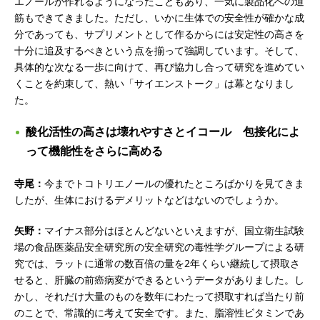
エノールが作れるようになったこともあり、一気に製品化への道
筋もできてきました。ただし、いかに生体での安全性が確かな成
分であっても、サプリメントとして作るからには安定性の高さを
十分に追及するべきという点を揃って強調しています。そして、
具体的な次なる一歩に向けて、再び協力し合って研究を進めてい
くことを約束して、熱い「サイエンストーク」は幕となりまし
た。
酸化活性の高さは壊れやすさとイコール 包接化によ
って機能性をさらに高める
寺尾：
今までトコトリエノールの優れたところばかりを見てきま
したが、生体におけるデメリットなどはないのでしょうか。
矢野：
マイナス部分はほとんどないといえますが、国立衛生試験
場の食品医薬品安全研究所の安全研究の毒性学グループによる研
究では、ラットに通常の数百倍の量を2年くらい継続して摂取さ
せると、肝臓の前癌病変ができるというデータがありました。し
かし、それだけ大量のものを数年にわたって摂取すれば当たり前
のことで、常識的に考えて安全です。また、脂溶性ビタミンであ