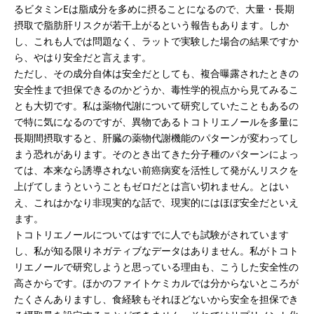
るビタミンEは脂成分を多めに摂ることになるので、大量・長期
摂取で脂肪肝リスクが若干上がるという報告もあります。しか
し、これも人では問題なく、ラットで実験した場合の結果ですか
ら、やはり安全だと言えます。
ただし、その成分自体は安全だとしても、複合曝露されたときの
安全性まで担保できるのかどうか、毒性学的視点から見てみるこ
とも大切です。私は薬物代謝について研究していたこともあるの
で特に気になるのですが、異物であるトコトリエノールを多量に
長期間摂取すると、肝臓の薬物代謝機能のパターンが変わってし
まう恐れがあります。そのとき出てきた分子種のパターンによっ
ては、本来なら誘導されない前癌病変を活性して発がんリスクを
上げてしまうということもゼロだとは言い切れません。とはい
え、これはかなり非現実的な話で、現実的にはほぼ安全だといえ
ます。
トコトリエノールについてはすでに人でも試験がされています
し、私が知る限りネガティブなデータはありません。私がトコト
リエノールで研究しようと思っている理由も、こうした安全性の
高さからです。ほかのファイトケミカルでは分からないところが
たくさんありますし、食経験もそれほどないから安全を担保でき