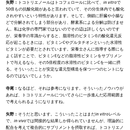
矢野：
トコトリエノールはトコフェロールに比べて、
in vitro
で
50倍もの抗酸化能があると言われていて、その分生体内でも酸化
されやすいという特性があります。そして、側鎖に肝臓や小腸な
どで分解されてしまう部分があり、酵素系による分解は防げませ
ん。私は化学の専門家ではないのでその辺は詳しくないのです
が、栄養学の常識からすると、脂溶性のビタミンEの酸化還元反
応が起こるときには、ビタミンCやグルタチオンといった水溶性
ビタミンが必要だとされています。栄養士さんに指導する際にも
よく話すことで、ビタミンEなどの脂溶性ビタミンをサプリメン
トで与えるなら、その5倍程度の水溶性のビタミンCを一緒に摂
る。そういったことが安定な還元型構造を保つ一つのヒントにな
るのではないでしょうか。
寺尾：
なるほど、それは参考になります。そういったノウハウが
あれば、トコトリエノールについてさらに一歩進んだ応用範囲ま
で考えられるようになりますね。
矢野：
そうだと思います。こういったことはまだ
in vitro
レベル
で、
in vivo
では間接的な結果しか得られていませんが、理論的に
配合を考えて複合的にサプリメントを摂取すれば、トコトリエノ