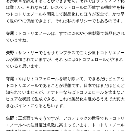
る摂取量を設定することができません。それではサプリメント化
は難しい。それならば、レスベラトロールに匹敵する機能性を持
つトコトリエノールを開発して製品化したほうが安全で、かつ早
く世の中に供給できます。それは私のポリシーでもあるのです。
寺尾：
トコトリエノールは、すでにDHCや小林製薬で製品化され
ていますね。
矢野：
サントリーでもセサミンプラスでごく少量トコトリエノー
ルが添加されていますが、それらにはαトコフェロールが含まれ
ていると思います。
寺尾：
やはりトコフェロールを取り除いて、できるだけピュアな
トコトリエノールであることが理想です。日本ではまだほとんど
知られていませんが、アナトーならばトコフェロールを含まない
ピュアな状態で生成できる。これは製品化を進めるうえで大変大
きなポイントになると思います。
矢野：
工業面でもそうですが、アカデミックの世界でもトコトリ
エノールへの注目度は急激に高まっています。トコトリエノール