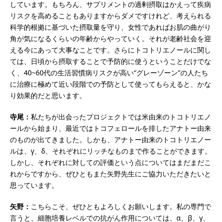
しています。もちろん、サプリメントの過剰摂取はかえって疾病
リスクを高めることもありますからダメですけれど、考えられる
科学的根拠に基づいた摂取量を守り、女性であればお肌の曲がり
角が気になるくらいの年齢からやっていく。それが老齢社会を迎
える今にあって大事なことです。さらにトコトリエノールに関し
ては、日頃から摂取することで予防的に使うということだけでな
く、40~60代の生活習慣病リスクが高い“グレーゾーン”の人たち
に治療に極めて近い段階での予防として使ってもらえると、かな
り効果的だと思います。
寺尾：
私たちが出会ったプロジェクトでは米由来のトコトリエノ
ールから始まり、最近ではトコフェロールを排したアナトー由来
のものが出てきました。しかも、アナトー由来のトコトリエノー
ルは、γ、δ、それぞれにリッチなものまで作ることができます。
しかし、それぞれに対しての評価という点についてはまだまだこ
れからですから、ぜひともまた矢野先生にご協力いただきたいと
思っています。
矢野：
こちらこそ、ぜひともよろしくお願いします。私の専門で
言うと、細胞培養レベルでの抗がん作用については、α、β、γ、