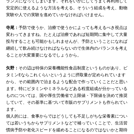
ランスになってしまいます。それをいかにしてうまく再利用して
安定的に使えるような方法を考える。そういう組成を考え、動物
実験や人での実験を進めていかなければいけません。
寺尾：
予防で使うか、治療で使うかによっても考えるべき視点は
変わってきますね。たとえば治療であれば短期間に集中して大量
投与することも可能かもしれませんが、予防ということになれば
継続して飲み続けなければならないので生体内のバランスを考え
ることが大変重要になるでしょうから。
矢野：
その辺は特保の栄養機能性食品制度というものがあり、ビ
タミンEならこれくらいというように摂取量が定められています
から、その範囲内で治まるような配合で作っていくことだと思い
ます。特にビタミンやミネラルなどある程度組成が分かっている
ものについては、国や厚生労働省で上限値・下限値を決めて推奨
していて、その基準に基づいて市販のサプリメントも作られてい
ます。
個人的には、食事からではどうしても不足しがちな栄養素につい
ては若いうちからサプリメントなどで補っていくことで、生活習
慣病予防や老化スピードを緩めることになるのではないかと期待