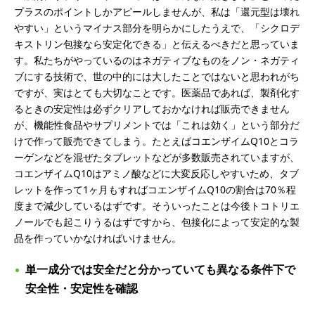
プラスのポイントしかアピールしませんが、私は「還元型は壊れ
やすい」というマイナス部分を明らかにしたうえで、「シクロデ
キストリン包接なら安定化できる」と伝えるべきだと思っていま
す。私たちがやっているのはネガティブなものをノン・ネガティ
ブにする技術で、世の中的には大したことではないと思われがち
ですが、実はとても大切なことです。医薬品であれば、製剤化す
るときの安定性は必ずクリアしておかなければ販売できません
が、機能性食品やサプリメントでは「これは効く」という部分だ
けで作って販売できてしまう。たとえばコエンザイムQ10とコラ
ーゲンなどを混ぜたタブレットなどが多数販売されていますが、
コエンザイムQ10はアミノ酸などに大変反応しやすいため、タブ
レットを作って1ヶ月もすればコエンザイムQ10の割合は70％程
度まで減少しているはずです。そういったことは今後トコトリエ
ノールでも起こりうるはずですから、包接化によって安定的な製
品を作っていかなければいけません。
単一成分では安全だと分かっていても異なる条件下で
安全性・安定性を確認