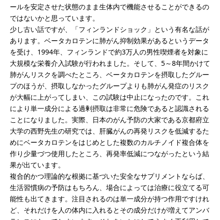
ールを安定させた状態のまま生体内で機能させることができるの
ではないかと思っています。
少し古い話ですが、「フィンランドショック」という有名な話が
あります。ベータカロテンに肺がん抑制効果があるというデータ
を受け、1994年、フィンランドで約3万人の男性喫煙者を対象に
大規模な栄養介入試験が行われました。そして、5～8年間かけて
肺がんリスクを調べたところ、ベータカロテンを摂取したグルー
プのほうが、摂取しなかったグループよりも肺がん発症のリスク
が大幅に上がってしまい、この試験は中止になったのです。これ
により単一成分による過剰摂取は非常に危険であると認識される
ことになりました。実際、日本のがん予防の大家である京都府立
大学の西野先生の研究では、肝臓がんの再発リスクを低減するた
めにベータカロテンをはじめとした複数のカルチノイド複合体を
作り少量づつ使用したところ、再発率低減につながったという結
果が出ています。
複合的かつ理論的な根拠に基づいた安全なサプリメントならば、
生活習慣病の予防はもちろん、場合によっては治療に役立てる可
能性も出てきます。注目されるのは単一成分が持つ作用ですけれ
ど、それだけを人の体内に入れるとその成分だけが増えてアンバ