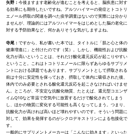
矢野：
今後ますます老齢化が進むことを考えると、脳疾患に対す
る効果にも期待したいですね。アルツハイマーの発症とトコトリ
エノール摂取の関連を調べた疫学調査はないので実際には分かり
ませんが、理論的にはアルツハイマーをはじめとした脳の老化に
対する予防効果など、何かありそうな気がしますよね。
寺尾：
ですから、私が書いた本では、タイトルに「肌と心と体の
健康増進に」と付けたのです（笑）。しかし、機能性および抗酸
化力が高いということは、それだけ酸化還元反応が起こりやすい
ということ。これはトコトリエノールに限らずあらゆるサプリメ
ントにおける課題でもあります。サプリメントとして摂取される
前は十分に安定性を保っておき、摂取して体内に吸収された後、
体内でのみ必要とされる酸化還元反応を起こさなければいけませ
ん。ところが、不安定な抗酸化物質、たとえば、還元型コエンザ
イムQ10など常温で空気中に放置するだけで酸化されてしまう
し、ほかの物質に変化する可能性も高くなってしまう。つまり、
抗酸化力が高ければ高いほど壊れやすいのです。そういう問題に
対して、効果を発揮するのがシクロデキストリンによる包接化で
す。
一般的にサプリメントメーカーは「こんなに効きます」といった