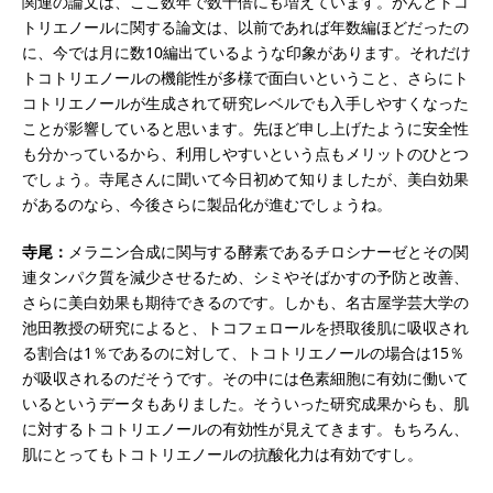
関連の論文は、ここ数年で数十倍にも増えています。がんとトコ
トリエノールに関する論文は、以前であれば年数編ほどだったの
に、今では月に数10編出ているような印象があります。それだけ
トコトリエノールの機能性が多様で面白いということ、さらにト
コトリエノールが生成されて研究レベルでも入手しやすくなった
ことが影響していると思います。先ほど申し上げたように安全性
も分かっているから、利用しやすいという点もメリットのひとつ
でしょう。寺尾さんに聞いて今日初めて知りましたが、美白効果
があるのなら、今後さらに製品化が進むでしょうね。
寺尾：
メラニン合成に関与する酵素であるチロシナーゼとその関
連タンパク質を減少させるため、シミやそばかすの予防と改善、
さらに美白効果も期待できるのです。しかも、名古屋学芸大学の
池田教授の研究によると、トコフェロールを摂取後肌に吸収され
る割合は1％であるのに対して、トコトリエノールの場合は15％
が吸収されるのだそうです。その中には色素細胞に有効に働いて
いるというデータもありました。そういった研究成果からも、肌
に対するトコトリエノールの有効性が見えてきます。もちろん、
肌にとってもトコトリエノールの抗酸化力は有効ですし。