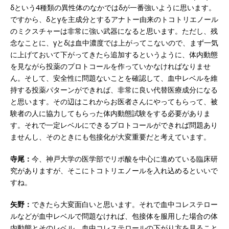
δという4種類の異性体のなかではδが一番強いように思います。
ですから、δとγを主成分とするアナトー由来のトコトリエノール
のミクスチャーは非常に強い武器になると思います。ただし、残
念なことに、γとδは血中濃度では上がってこないので、まず一気
に上げておいて下がってきたら追加するというように、体内動態
を見ながら投薬のプロトコールを作っていかなければなりませ
ん。そして、安全性に問題ないことを確認して、血中レベルを維
持する投薬パターンができれば、非常に良い代替医療成分になる
と思います。その辺はこれからお医者さんにやってもらって、被
験者の人に協力してもらった体内動態試験をする必要がありま
す。それで一定レベルにできるプロトコールができれば問題あり
ませんし、そのときにも包接化が大変重要だと考えています。
寺尾：
今、神戸大学の医学部でリポ酸を中心に進めている臨床研
究がありますが、そこにトコトリエノールを入れ込めるといいで
すね。
矢野：
できたら大変面白いと思います。それで血中コレステロー
ルなどが血中レベルで問題なければ、包接体を服用した場合の体
内動態とそのレベル、血中コレステロールの下がり方を見ること