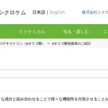
シクロケム
日本語｜
English
株式会社シク
ヒトケミカル
知る・楽しむ
ニ
クロデキストリン（αオリゴ糖）
αオリゴ糖包接体のご紹介
々な成分と組み合わせることで様々な機能性を付加させること