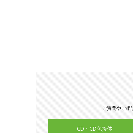
ご質問やご相
CD・CD包接体