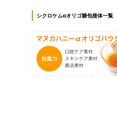
シクロケムαオリゴ糖包接体一覧