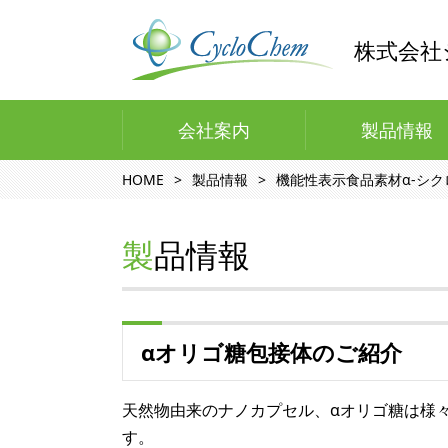
株式会社
会社案内
製品情報
HOME
製品情報
機能性表示食品素材α-シ
製品情報
αオリゴ糖包接体のご紹介
天然物由来のナノカプセル、αオリゴ糖は様
す。