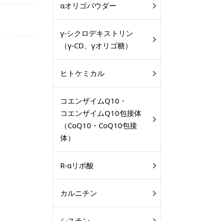
αオリゴパウダー
γ-シクロデキストリン
（γ-CD、γオリゴ糖）
ヒトケミカル
コエンザイムQ10・
コエンザイムQ10包接体
（CoQ10・CoQ10包接
体）
R-αリポ酸
カルニチン
シスチン