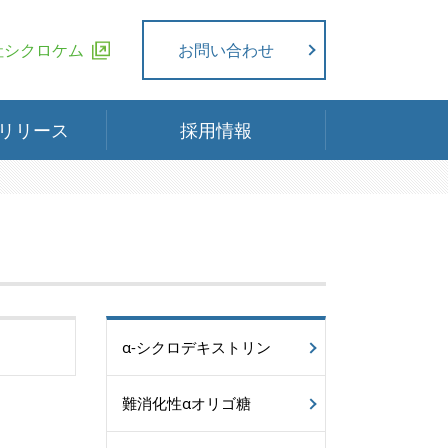
社シクロケム
お問い合わせ
リリース
採用情報
α-シクロデキストリン
難消化性αオリゴ糖