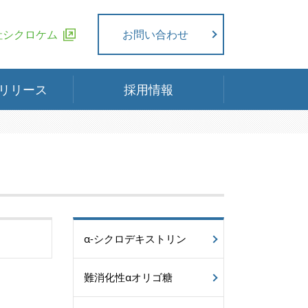
社シクロケム
お問い合わせ
リリース
採用情報
α-シクロデキストリン
難消化性αオリゴ糖