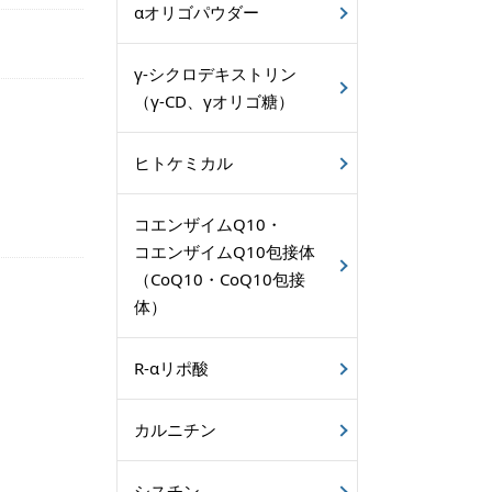
αオリゴパウダー
γ-シクロデキストリン
（γ-CD、γオリゴ糖）
ヒトケミカル
コエンザイムQ10・
コエンザイムQ10包接体
（CoQ10・CoQ10包接
体）
R-αリポ酸
カルニチン
シスチン