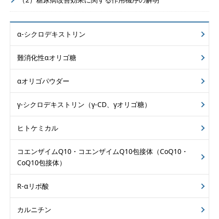
α-シクロデキストリン
難消化性αオリゴ糖
αオリゴパウダー
γ-シクロデキストリン
（γ-CD、γオリゴ糖）
ヒトケミカル
コエンザイムQ10・
コエンザイムQ10包接体
（CoQ10・
CoQ10包接体）
R-αリポ酸
カルニチン