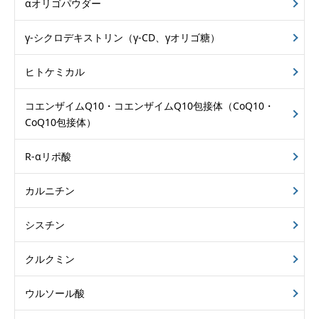
αオリゴパウダー
γ-シクロデキストリン
（γ-CD、γオリゴ糖）
ヒトケミカル
コエンザイムQ10・
コエンザイムQ10包接体
（CoQ10・
CoQ10包接体）
R-αリポ酸
カルニチン
シスチン
クルクミン
ウルソール酸