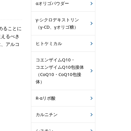
αオリゴパウダー
γ-シクロデキストリン
（γ-CD、γオリゴ糖）
めることに
捉えるべき
ヒトケミカル
は、アルコ
コエンザイムQ10・
コエンザイムQ10包接体
（CoQ10・CoQ10包接
体）
R-αリポ酸
カルニチン
シスチン