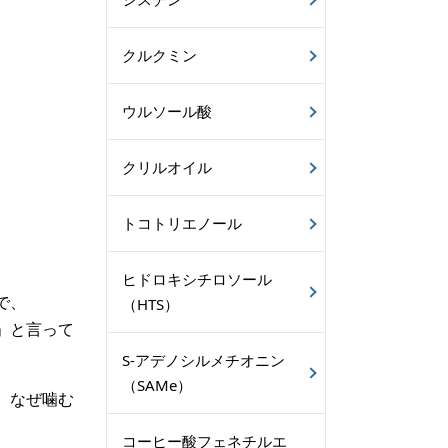
クルクミン
ウルソール酸
クリルオイル
トコトリエノール
ヒドロキシチロソール
で、
（HTS）
」と言って
S-アデノシルメチオニン
（SAMe）
、なぜ噛む
コーヒー酸フェネチルエ