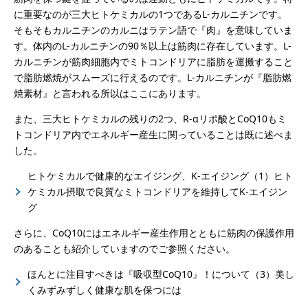
に重要なのが三大ヒトケミカルの1つであるL-カルニチンです。
そもそもカルニチンのカルニはラテン語で『肉』を意味していま
す。体内のL-カルニチンの90％以上は筋肉に存在しています。L-
カルニチンが筋肉細胞内でミトコンドリアに脂肪を運搬すること
で脂肪燃焼がスムーズに行えるのです。L-カルニチンが『脂肪燃
焼素材』と言われる所以はここにあります。
また、三大ヒトケミカルの残りの2つ、R-αリポ酸とCoQ10もミ
トコンドリア内でエネルギー産生に関っていることは既に述べま
した。
ヒトケミカルで健康的なエイジング、K-エイジング（1）ヒト
ケミカル摂取で良質なミトコンドリアを維持してK-エイジン
グ
さらに、CoQ10にはエネルギー産生作用とともに筋肉の保護作用
のあることも紹介していますのでご参照ください。
ほんとに注目すべきは『吸収型CoQ10』！について（3）美し
くみずみずしく健康な肌を保つには