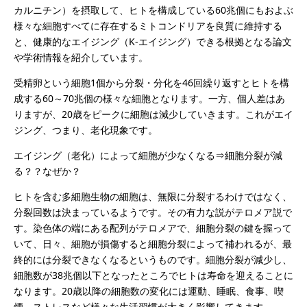
カルニチン）を摂取して、ヒトを構成している60兆個にもおよぶ
様々な細胞すべてに存在するミトコンドリアを良質に維持する
と、健康的なエイジング（K-エイジング）できる根拠となる論文
や学術情報を紹介しています。
受精卵という細胞1個から分裂・分化を46回繰り返すとヒトを構
成する60～70兆個の様々な細胞となります。一方、個人差はあ
りますが、20歳をピークに細胞は減少していきます。これがエイ
ジング、つまり、老化現象です。
エイジング（老化）によって細胞が少なくなる⇒細胞分裂が減
る？？なぜか？
ヒトを含む多細胞生物の細胞は、無限に分裂するわけではなく、
分裂回数は決まっているようです。その有力な説がテロメア説で
す。染色体の端にある配列がテロメアで、細胞分裂の鍵を握って
いて、日々、細胞が損傷すると細胞分裂によって補われるが、最
終的には分裂できなくなるというものです。細胞分裂が減少し、
細胞数が38兆個以下となったところでヒトは寿命を迎えることに
なります。20歳以降の細胞数の変化には運動、睡眠、食事、喫
煙、ストレスなど様々な生活習慣が大きく影響してきます。