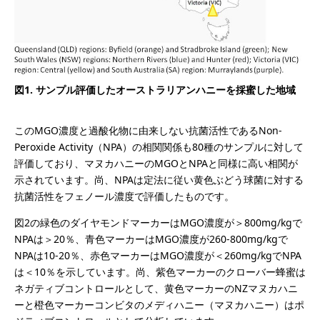
図1. サンプル評価したオーストラリアンハニーを採蜜した地域
このMGO濃度と過酸化物に由来しない抗菌活性であるNon-
Peroxide Activity（NPA）の相関関係も80種のサンプルに対して
評価しており、マヌカハニーのMGOとNPAと同様に高い相関が
示されています。尚、NPAは定法に従い黄色ぶどう球菌に対する
抗菌活性をフェノール濃度で評価したものです。
図2の緑色のダイヤモンドマーカーはMGO濃度が＞800mg/kgで
NPAは＞20％、青色マーカーはMGO濃度が260-800mg/kgで
NPAは10-20％、赤色マーカーはMGO濃度が＜260mg/kgでNPA
は＜10％を示しています。尚、紫色マーカーのクローバー蜂蜜は
ネガティブコントロールとして、黄色マーカーのNZマヌカハニ
ーと橙色マーカーコンビタのメディハニー（マヌカハニー）はポ