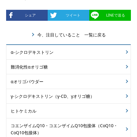
シェア
ツイート
LINEで送る
今、注目していること 一覧に戻る
α-シクロデキストリン
難消化性αオリゴ糖
αオリゴパウダー
γ-シクロデキストリン
（γ-CD、γオリゴ糖）
ヒトケミカル
コエンザイムQ10・
コエンザイムQ10包接体
（CoQ10・
CoQ10包接体）