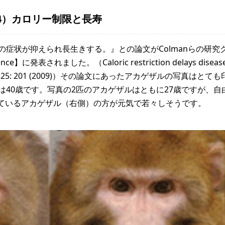
4）カロリー制限と長寿
の症状が抑えられ長生きする。』との論文がColmanらの研究
表されました。（Caloric restriction delays disease 
, Science 325: 201 (2009)）その論文にあったアカゲザルの写真はと
は40歳です。写真の2匹のアカゲザルはともに27歳ですが、自
ているアカゲザル（右側）の方が元気で若々しそうです。