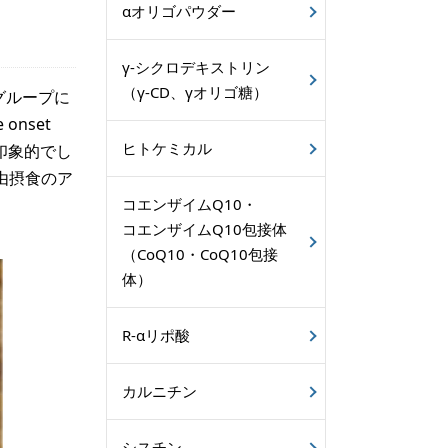
αオリゴパウダー
γ-シクロデキストリン
（γ-CD、γオリゴ糖）
グループに
onset
ヒトケミカル
ても印象的でし
由摂食のア
コエンザイムQ10・
コエンザイムQ10包接体
（CoQ10・CoQ10包接
体）
R-αリポ酸
カルニチン
シスチン