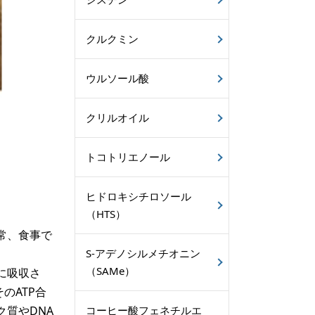
クルクミン
ウルソール酸
クリルオイル
トコトリエノール
ヒドロキシチロソール
（HTS）
常、食事で
S-アデノシルメチオニン
（SAMe）
に吸収さ
のATP合
質やDNA
コーヒー酸フェネチルエ