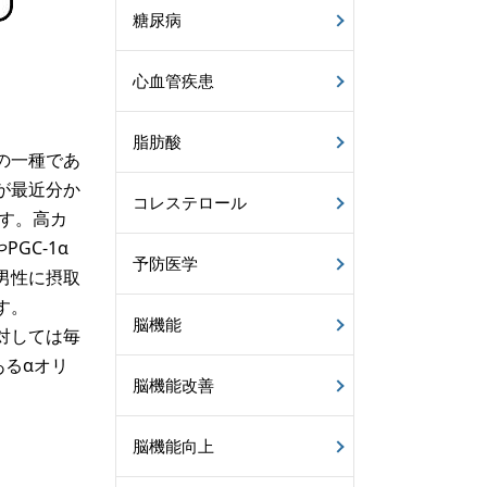
糖尿病
心血管疾患
脂肪酸
の一種であ
が最近分か
コレステロール
です。高カ
GC-1α
予防医学
男性に摂取
す。
脳機能
対しては毎
あるαオリ
脳機能改善
脳機能向上