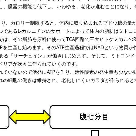
し、臓器の機能も低下し、いわゆる、老化が進むことになり、
まり、カロリー制限すると、体内に取り込まれるブドウ糖の量
つであるL-カルニチンのサポートによって体内の脂肪はミトコ
は、その脂肪を原料に使ってTCA回路で三大ヒトケミカルのR
TPを生産し始めます。そのATP生産過程ではNADという物質が
である『サーチュイン』が働きはじめます。そして、ミトコンド
ドリアが次々に作られていくのです。
れていないので活発にATPを作り、活性酸素の発生量も少ない
れの細胞の働きは維持され、老化しにくいカラダが作られると