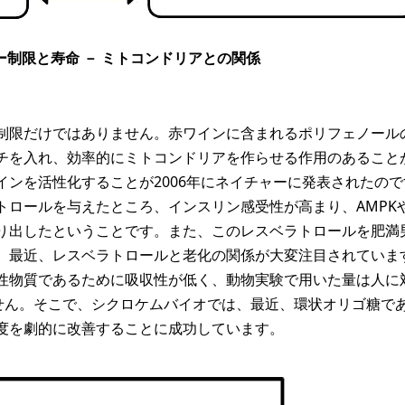
リー制限と寿命 － ミトコンドリアとの関係
制限だけではありません。赤ワインに含まれるポリフェノール
チを入れ、効率的にミトコンドリアを作らせる作用のあること
ンを活性化することが2006年にネイチャーに発表されたの
ロールを与えたところ、インスリン感受性が高まり、AMPKやP
り出したということです。また、このレスベラトロールを肥満
、最近、レスベラトロールと老化の関係が大変注目されていま
性物質であるために吸収性が低く、動物実験で用いた量は人に
りません。そこで、シクロケムバイオでは、最近、環状オリゴ糖で
度を劇的に改善することに成功しています。