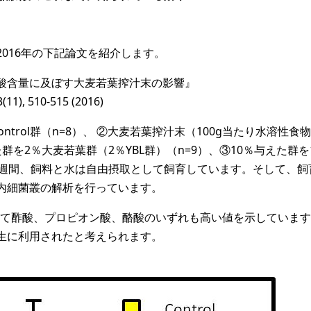
016年の下記論文を紹介します。
酸含量に及ぼす大麦若葉搾汁末の影響』
11), 510-515 (2016)
ontrol群（n=8）、 ②大麦若葉搾汁末（100g当たり水溶性食
た群を2％大麦若葉群（2％YBL群）（n=9）、③10％与えた群を
、4週間、飼料と水は自由摂取として飼育しています。そして、飼
内細菌叢の解析を行っています。
と比較して酢酸、プロピオン酸、酪酸のいずれも高い値を示していま
生に利用されたと考えられます。