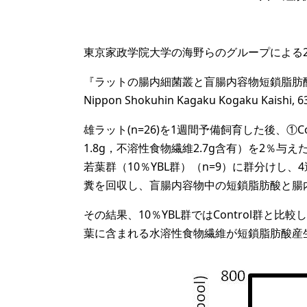
東京家政学院大学の海野らのグループによる2
『ラットの腸内細菌叢と盲腸内容物短鎖脂肪
Nippon Shokuhin Kagaku Kogaku Kaishi, 63(
雄ラット(n=26)を1週間予備飼育した後、①C
1.8g，不溶性食物繊維2.7g含有）を2％与え
若葉群（10％YBL群）（n=9）に群分けし
糞を回収し、盲腸内容物中の短鎖脂肪酸と腸
その結果、10％YBL群ではControl群
葉に含まれる水溶性食物繊維が短鎖脂肪酸産