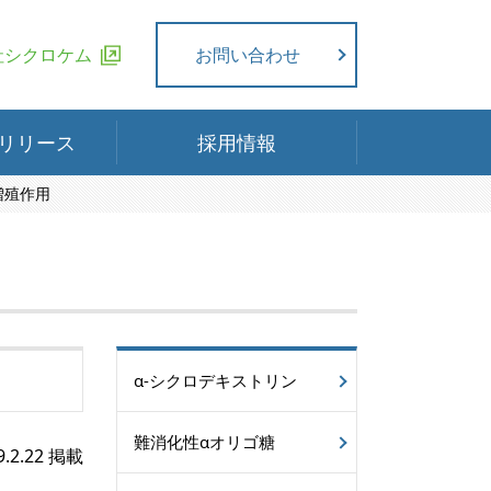
社シクロケム
お問い合わせ
リリース
採用情報
増殖作用
α-シクロデキストリン
難消化性αオリゴ糖
9.2.22 掲載