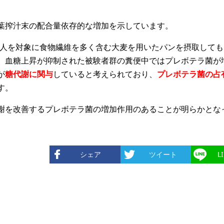
葉搾汁末の配合量依存的な増加を示しています。
究では,健常人を対象に食物繊維を多く含む大麦を用いたパンを摂取して
、血糖上昇が抑制された被験者群の糞便中ではプレボテラ菌が
が
糖代謝に関与
していると考えられており、
プレボテラ菌の占
す。
謝を改善するプレボテラ菌の増加作用のあることが明らかとな
シェア
ツイート
L