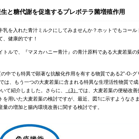
産生と糖代謝を促進するプレボテラ菌増殖作用
牛乳を入れた青汁ミルクにしてみませんか？ホットでもコール
て、健康的です！
イトルで、『マヌカハニー青汁』の青汁原料である大麦若葉の
の中でも特異で顕著な抗酸化作用を有する物質である2"-O-グ
では、もう一つの大麦若葉に含まれる特異な生理活性物質で成
ついて紹介しました。さらに、
（3）
では、大麦若葉の便秘改善
トを用いた大麦若葉の検討ですが、最近、図1に示すようなさ
産量の増加と腸内環境改善に関する検討です。