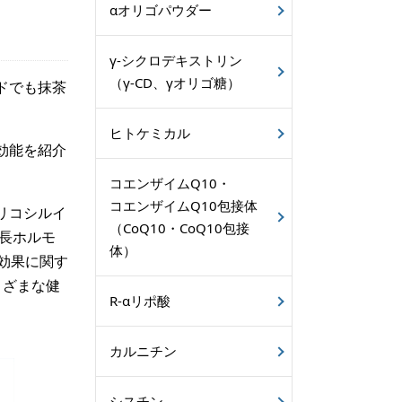
αオリゴパウダー
γ-シクロデキストリン
（γ-CD、γオリゴ糖）
ドでも抹茶
ヒトケミカル
効能を紹介
コエンザイムQ10・
コエンザイムQ10包接体
リコシルイ
（CoQ10・CoQ10包接
長ホルモ
体）
効果に関す
まざまな健
R-αリポ酸
カルニチン
シスチン