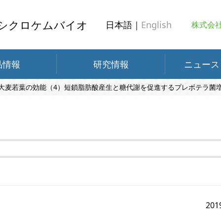
シクロケムバイオ
日本語｜
English
株式会
品情報
研究情報
ニュース
大麦若葉の効能（4）短鎖脂肪酸産生と糖代謝を促進するプレボテラ菌
201