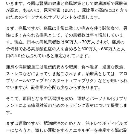
いきます。今回は腎臓の健康と痛風対策として健康診断で尿酸値
が高め、あるいは、尿素窒素（BUN）、尿比重が高めに出た方々
のためのパーソナル化サプリメントを提案します。
まず、痛風ですが、痛風は非常に激しい痛みを伴う関節炎で、男
性に多くみられる疾患として、その患者数は年々増加していま
す。現在、日本の痛風患者数は60万人～70万人ですが、痛風の
予備群である高尿酸血症の人を含めると600万人～650万人と人
口の5％位も占めていると推定されています。
痛風や高尿酸血症は遺伝的要因や肥満、食べ過ぎ、過度な飲酒、
ストレスなどによって引き起こされます。治療薬としては、アロ
プリノールやフェブキソスタット（フェブリク）などが用いられ
ていますが、副作用の心配も少なからずあります。
そこで、原因となる生活習慣を改め、運動とパーソナル化サプリ
メントによる痛風対策のためのトッピング素材について提案しま
す。
まずは運動ですが、肥満解消のためとか、筋トレでボディビルダ
ーになろうと、激しい運動をするとエネルギーを生産する際の副