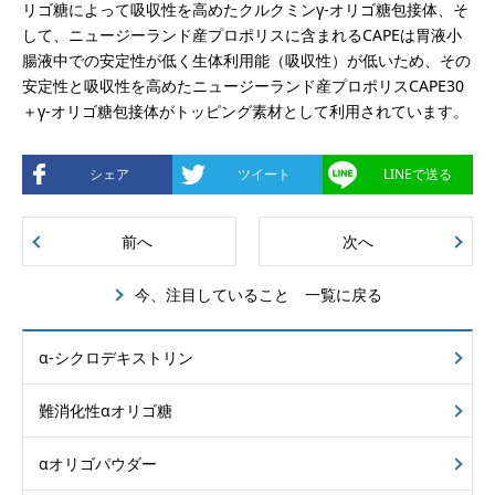
リゴ糖によって吸収性を高めたクルクミンγ-オリゴ糖包接体、そ
して、ニュージーランド産プロポリスに含まれるCAPEは胃液小
腸液中での安定性が低く生体利用能（吸収性）が低いため、その
安定性と吸収性を高めたニュージーランド産プロポリスCAPE30
＋γ-オリゴ糖包接体がトッピング素材として利用されています。
シェア
ツイート
LINEで送る
前へ
次へ
今、注目していること 一覧に戻る
α-シクロデキストリン
難消化性αオリゴ糖
αオリゴパウダー