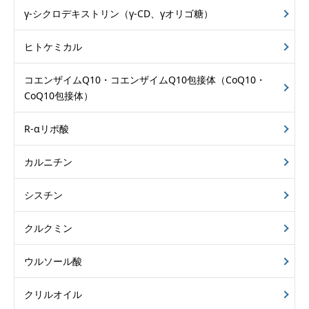
γ-シクロデキストリン
（γ-CD、γオリゴ糖）
ヒトケミカル
コエンザイムQ10・
コエンザイムQ10包接体
（CoQ10・
CoQ10包接体）
R-αリポ酸
カルニチン
シスチン
クルクミン
ウルソール酸
クリルオイル