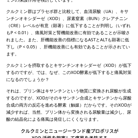
クルクミン群はプラセボ群と比較して、血清尿酸（UA）、キサ
ンチンオキシダーゼ（XOD）、尿素窒素（BUN）クレアチニン
（CRE）レベルが有意（顕著）に低下することが判明し（いずれ
もP < 0.01）、痛風対策と腎機能改善に有効であることが示唆さ
れました。また、肝機能改善の指標になるASTとALTも顕著に低
下し（P < 0.05）、肝機能改善にも有効であることが示されてい
ます。
クルクミンを摂取するとキサンチンオキシダーゼ（XOD）が低下
するのですが、では、なぜ、このXOD酵素が低下すると痛風対策
になるのでしょうか？
それは、プリン体はキサンチンという物質に変換され尿酸が生成
するのですが、XODがそのキサンチン合成とキサンチンから尿酸
合成の両方の反応を進める酵素（触媒）だからです。そのXODが
減少すれば、当然、プリン体から変換される尿酸量は減少し、尿
酸の結晶化による痛風は発症しにくくなります。