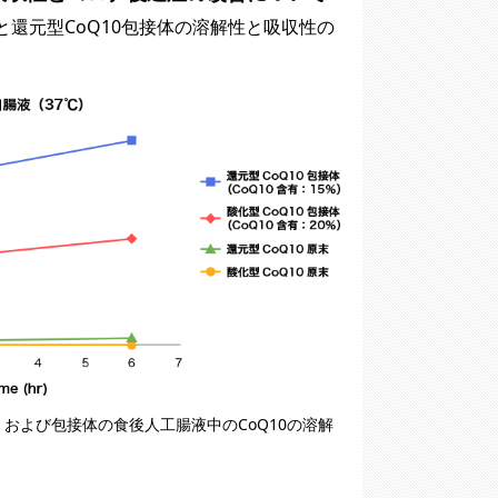
体と還元型CoQ10包接体の溶解性と吸収性の
、および包接体の食後人工腸液中のCoQ10の溶解