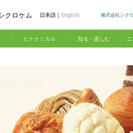
シクロケム
日本語｜
English
株式会社シク
ヒトケミカル
知る・楽しむ
ニ