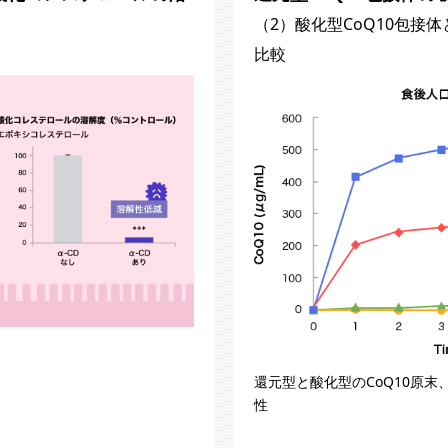
（2）酸化型CoQ10包接
比較
還元型と酸化型のCoQ10原末
性