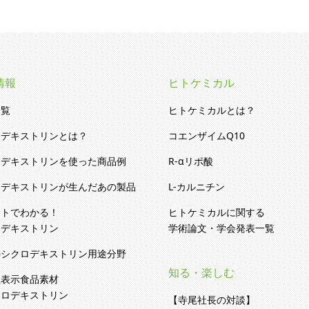
情報
ヒトケミカル
一覧
ヒトケミカルとは？
ロデキストリンとは？
コエンザイムQ10
ロデキストリンを使った商品例
R-αリポ酸
ロデキストリンが生んだあの製品
L-カルニチン
ストでわかる！
ヒトケミカルに関する
ロデキストリン
学術論文・学会発表一覧
のシクロデキストリン用途分野
知る・楽しむ
性表示食品素材
クロデキストリン
【寺尾社長の対談】