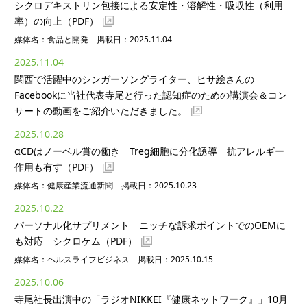
シクロデキストリン包接による安定性・溶解性・吸収性（利用
率）の向上
（PDF）
媒体名：食品と開発 掲載日：2025.11.04
2025.11.04
関西で活躍中のシンガーソングライター、ヒサ絵さんの
Facebookに当社代表寺尾と行った認知症のための講演会＆コン
サートの動画をご紹介いただきました。
2025.10.28
αCDはノーベル賞の働き Treg細胞に分化誘導 抗アレルギー
作用も有す
（PDF）
媒体名：健康産業流通新聞 掲載日：2025.10.23
2025.10.22
パーソナル化サプリメント ニッチな訴求ポイントでのOEMに
も対応 シクロケム
（PDF）
媒体名：ヘルスライフビジネス 掲載日：2025.10.15
2025.10.06
寺尾社長出演中の「ラジオNIKKEI『健康ネットワーク』」10月