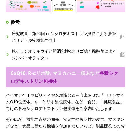
参考
研究成果：第94回 α-シクロデキストリン摂取による腸管
バリア・免疫機能の向上
観るラジオ：キウイと難消化性αオリゴ糖と酪酸菌による
シンバイオティクス
CoQ10, R-αリポ酸, マヌカハニー粉末など
各種シク
ロデキストリン包接体
バイオアベイラビリティや安定性などを向上させた「コエンザイ
ムQ10包接体」や「R-リポ酸包接体」など「食品」「健康食品」
向けの各種シクロデキストリン包接体をご案内いたします。
そのほか、機能性素材の開発、安定性や吸収性の改善、マスキン
グなど、食品に新たな機能を付加させたいなど、製品開発でのお