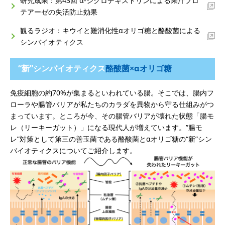
研究成果：第43回 α-シクロデキストリンによる果汁プロ
テアーゼの失活防止効果
観るラジオ：キウイと難消化性αオリゴ糖と酪酸菌による
シンバイオティクス
“新”シンバイオティクス
酪酸菌×αオリゴ糖
免疫細胞の約70%が集まるといわれている腸。そこでは、腸内フ
ローラや腸管バリアが私たちのカラダを異物から守る仕組みがつ
まっています。ところが今、その腸管バリアが壊れた状態「腸モ
レ（リーキーガット）」になる現代人が増えています。”腸モ
レ”対策として第三の善玉菌である酪酸菌とαオリゴ糖の“新”シン
バイオティクスについてご紹介します。