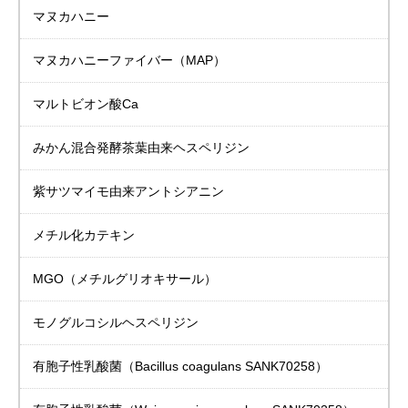
マヌカハニー
マヌカハニーファイバー（MAP）
マルトビオン酸Ca
みかん混合発酵茶葉由来
ヘスペリジン
紫サツマイモ由来
アントシアニン
メチル化カテキン
MGO（メチルグリオキサール）
モノグルコシル
ヘスペリジン
有胞子性乳酸菌
（Bacillus coagulans SANK70258）