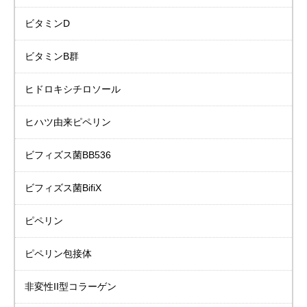
ビタミンD
ビタミンB群
ヒドロキシチロソール
ヒハツ由来ピペリン
ビフィズス菌BB536
ビフィズス菌BifiX
ピペリン
ピペリン包接体
非変性II型コラーゲン