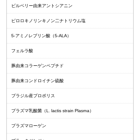
ビルベリー由来
アントシアニン
ピロロキノリンキノン二ナトリウム塩
5-アミノレブリン酸
（5-ALA）
フェルラ酸
豚由来
コラーゲンペプチド
豚由来
コンドロイチン硫酸
ブラジル産プロポリス
プラズマ乳酸菌
（L. lactis strain Plasma）
プラズマローゲン