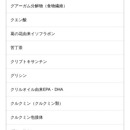
グアーガム分解物
（食物繊維）
クエン酸
葛の花由来イソフラボン
苦丁茶
クリプトキサンチン
グリシン
クリルオイル由来
EPA・DHA
クルクミン
（クルクミン類）
クルクミン包接体