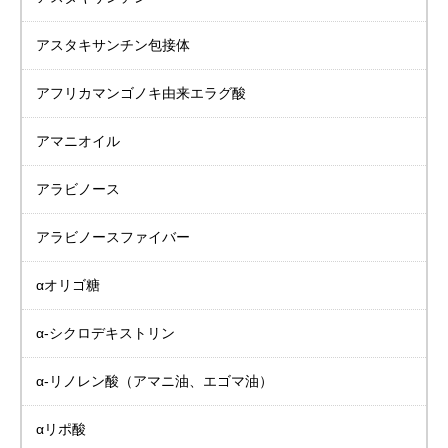
アスタキサンチン包接体
アフリカマンゴノキ由来
エラグ酸
アマニオイル
アラビノース
アラビノースファイバー
αオリゴ糖
α-シクロデキストリン
α-リノレン酸
（アマニ油、エゴマ油）
αリポ酸