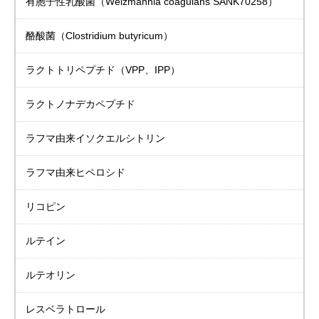
有胞子性乳酸菌
（Weizmannia coagulans SANK70258）
酪酸菌（Clostridium butyricum）
ラクトトリペプチド
（VPP、IPP）
ラクトノナデカペプチド
ラフマ由来
イソクエルシトリン
ラフマ由来ヒペロシド
リコピン
ルテイン
ルテオリン
レスベラトロール