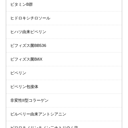
ビタミンB群
ヒドロキシチロソール
ヒハツ由来ピペリン
ビフィズス菌BB536
ビフィズス菌BifiX
ピペリン
ピペリン包接体
非変性II型コラーゲン
ビルベリー由来
アントシアニン
ピロロキノリンキノン二ナトリウム塩