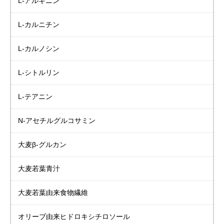
L-アルギニン
L-カルニチン
L-カルノシン
L-シトルリン
L-テアニン
N-アセチルグルコサミン
大麦β-グルカン
大麦若葉青汁
大麦若葉由来食物繊維
オリーブ由来
ヒドロキシチロソール