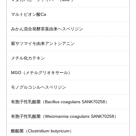
マルトビオン酸Ca
みかん混合発酵茶葉由来
ヘスペリジン
紫サツマイモ由来
アントシアニン
メチル化カテキン
MGO（メチルグリオキサール）
モノグルコシル
ヘスペリジン
有胞子性乳酸菌
（Bacillus coagulans SANK70258）
有胞子性乳酸菌
（Weizmannia coagulans SANK70258）
酪酸菌（Clostridium butyricum）