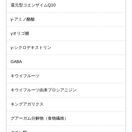
還元型コエンザイムQ10
γ-アミノ酪酸
γオリゴ糖
γ-シクロデキストリン
GABA
キウイフルーツ
キウイフルーツ由来プロシアニジン
キングアガリクス
グアーガム分解物
（食物繊維）