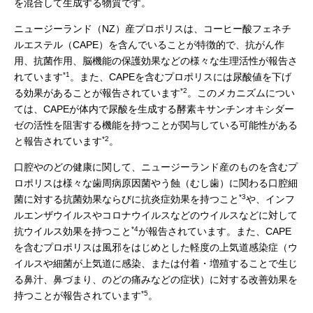
を混合して生成する物質です。
ニュージーランド（NZ）産プロポリスは、コーヒー酸フェネチ
ルエステル（CAPE）を含んでいることが特徴的で、抗がん作
用、抗菌作用、脳機能の保護効果などの様々な生理活性が報告さ
*1
れています
。また、CAPEを含むプロポリスには尿酸値を下げ
*2
る効果があることが報告されています
。このメカニズムについ
ては、CAPEが体内で尿酸を生成する酵素キサンチンオキシダー
ゼの活性を阻害する機能を持つことが関与している可能性がある
*2
と報告されています
。
口腔やのどの健康に関して、ニュージーランド産のものを含むプ
ロポリスは様々な歯周病原因菌やう蝕（むし歯）に関わる口腔細
*3
菌に対する抗菌効果ならびに抗炎症効果を持つこと
や、インフ
ルエンザウイルスやコロナウイルスなどのウイルスなどに対して
*4
抗ウイルス効果を持つこと
が報告されています。また、CAPE
を含むプロポリスは風邪をはじめとした軽度の上気道感染症（ウ
イルスや細菌が上気道に感染、または付着・増殖することで生じ
る鼻汁、鼻づまり、のどの痛みなどの症状）に対する改善効果を
*5
持つことが報告されています
。