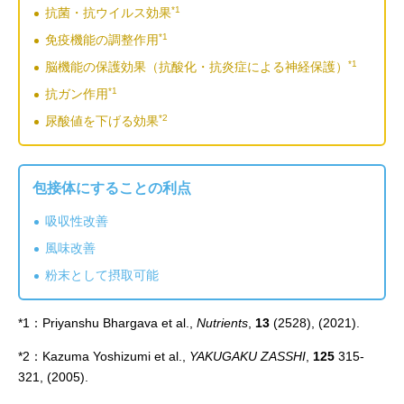
*1
抗菌・抗ウイルス効果
*1
免疫機能の調整作用
*1
脳機能の保護効果（抗酸化・抗炎症による神経保護）
*1
抗ガン作用
*2
尿酸値を下げる効果
包接体にすることの利点
吸収性改善
風味改善
粉末として摂取可能
*1：Priyanshu Bhargava et al.,
Nutrients
,
13
(2528), (2021).
*2：Kazuma Yoshizumi et al.,
YAKUGAKU ZASSHI
,
125
315-
321, (2005).