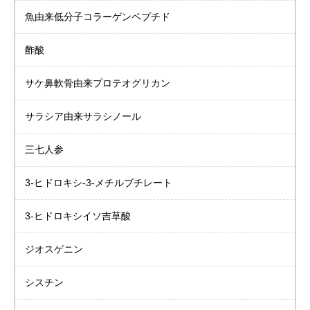
魚由来低分子
コラーゲンペプチド
酢酸
サケ鼻軟骨由来
プロテオグリカン
サラシア由来
サラシノール
三七人参
3-ヒドロキシ-3-メチルブチレート
3-ヒドロキシイソ吉草酸
ジオスゲニン
シスチン