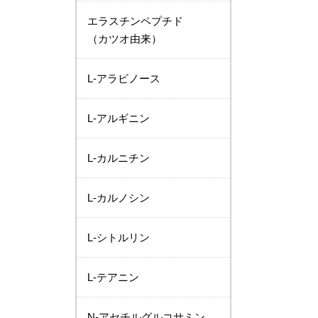
エラスチンペプチド
（カツオ由来）
L-アラビノース
L-アルギニン
L-カルニチン
L-カルノシン
L-シトルリン
L-テアニン
N-アセチルグルコサミン