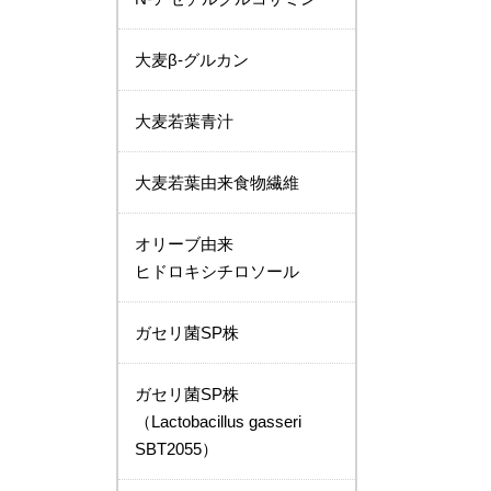
大麦β-グルカン
大麦若葉青汁
大麦若葉由来食物繊維
オリーブ由来
ヒドロキシチロソール
ガセリ菌SP株
ガセリ菌SP株
（Lactobacillus gasseri
SBT2055）