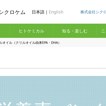
シクロケム
日本語｜
English
株式会社シク
ヒトケミカル
知る・楽しむ
ニ
ルオイル（クリルオイル由来EPA・DHA）