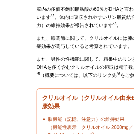
脳内の多価不飽和脂肪酸の60％がDHAと言
*2
います
。体内に吸収されやすいリン脂質結合
*3
力）の維持効果が報告されています
。
また、膝関節に関して、クリルオイルには膝
症効果が関与していると考察されています。
また、男性の性機能に関して、精巣中のリン
DHAを多く含むクリルオイルの摂取は精子
*5
*6
（概要については、以下のリンク先
をご
クリルオイル（クリルオイル由来E
康効果
脳機能（記憶、注意力）の維持効果
（機能性表示 クリルオイル 2000mg／日
*3