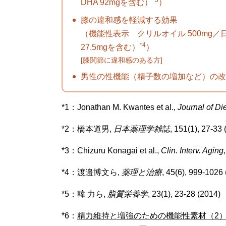
DHA 92mgを含む）
）
膝の違和感を軽減する効果
（機能性表示 クリルオイル 500mg／日（
*4
27.5mgを含む）
）
[膝関節に違和感のある方]
男性の性機能（精子数の増加など）の改
*1：Jonathan M. Kwantes et al.,
Journal of D
*2：橋本道男,
日本薬理学雑誌
, 151(1), 27-33
*3：Chizuru Konagai et al.,
Clin. Interv. Aging
*4：渡邉博文ら,
薬理と治療
, 45(6), 999-1026
*5：韓 力ら,
脂質栄養学
, 23(1), 23-28 (2014)
*6：
精力維持と増強のための機能性素材（2