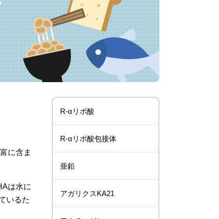
ク
R-αリポ酸
R-αリポ酸包接体
豊富に含ま
亜鉛
HAは水に
アガリクスKA21
ているた