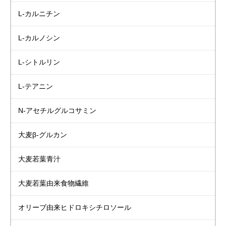
L-カルニチン
L-カルノシン
L-シトルリン
L-テアニン
N-アセチルグルコサミン
大麦β-グルカン
大麦若葉青汁
大麦若葉由来食物繊維
オリーブ由来
ヒドロキシチロソール