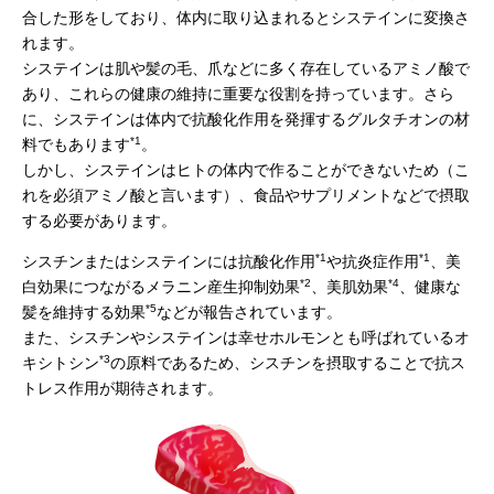
合した形をしており、体内に取り込まれるとシステインに変換さ
れます。
システインは肌や髪の毛、爪などに多く存在しているアミノ酸で
あり、これらの健康の維持に重要な役割を持っています。さら
に、システインは体内で抗酸化作用を発揮するグルタチオンの材
*1
料でもあります
。
しかし、システインはヒトの体内で作ることができないため（こ
れを必須アミノ酸と言います）、食品やサプリメントなどで摂取
する必要があります。
*1
*1
シスチンまたはシステインには抗酸化作用
や抗炎症作用
、美
*2
*4
白効果につながるメラニン産生抑制効果
、美肌効果
、健康な
*5
髪を維持する効果
などが報告されています。
また、シスチンやシステインは幸せホルモンとも呼ばれているオ
*3
キシトシン
の原料であるため、シスチンを摂取することで抗ス
トレス作用が期待されます。