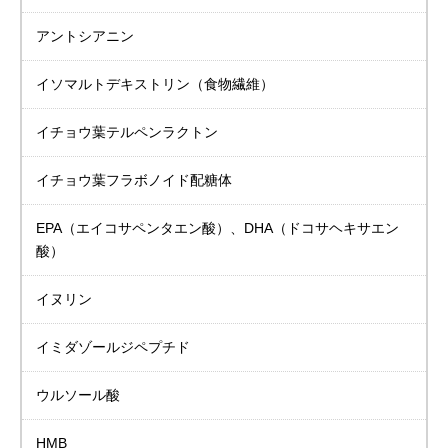
アントシアニン
イソマルトデキストリン
（食物繊維）
イチョウ葉
テルペンラクトン
イチョウ葉
フラボノイド配糖体
EPA（エイコサペンタエン酸）、DHA（ドコサヘキサエン
酸）
イヌリン
イミダゾールジペプチド
ウルソール酸
HMB