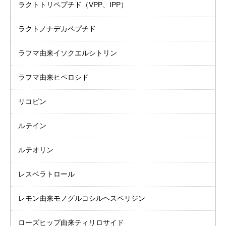
ラクトトリペプチド
（VPP、IPP）
ラクトノナデカペプチド
ラフマ由来
イソクエルシトリン
ラフマ由来ヒペロシド
リコピン
ルテイン
ルテオリン
レスベラトロール
レモン由来
モノグルコシル
ヘスペリジン
ローズヒップ由来
ティリロサイド