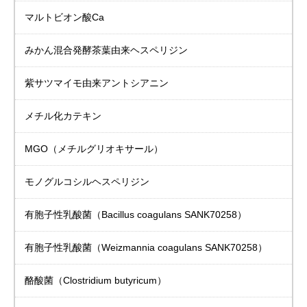
マルトビオン酸Ca
みかん混合発酵茶葉由来
ヘスペリジン
紫サツマイモ由来
アントシアニン
メチル化カテキン
MGO（メチルグリオキサール）
モノグルコシル
ヘスペリジン
有胞子性乳酸菌
（Bacillus coagulans SANK70258）
有胞子性乳酸菌
（Weizmannia coagulans SANK70258）
酪酸菌（Clostridium butyricum）