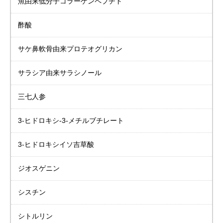
魚由来低分子
コラーゲンペプチド
酢酸
サケ鼻軟骨由来
プロテオグリカン
サラシア由来
サラシノール
三七人参
3-ヒドロキシ-3-メチルブチレート
3-ヒドロキシイソ吉草酸
ジオスゲニン
シスチン
シトルリン