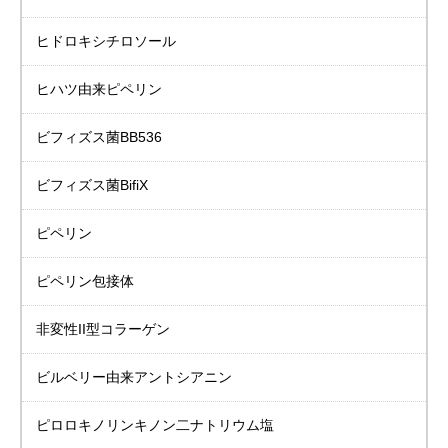
ヒドロキシチロソール
ヒハツ由来ピペリン
ビフィズス菌BB536
ビフィズス菌BifiX
ピペリン
ピペリン包接体
非変性II型コラーゲン
ビルベリー由来
アントシアニン
ピロロキノリンキノン二ナトリウム塩