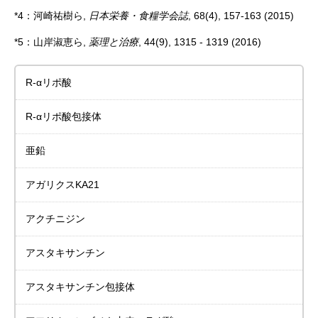
*4：河崎祐樹ら,
日本栄養・食糧学会誌
, 68(4), 157-163 (2015)
*5：山岸淑恵ら,
薬理と治療
, 44(9), 1315 - 1319 (2016)
R-αリポ酸
R-αリポ酸包接体
亜鉛
アガリクスKA21
アクチニジン
アスタキサンチン
アスタキサンチン包接体