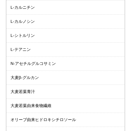
L-カルニチン
L-カルノシン
L-シトルリン
L-テアニン
N-アセチルグルコサミン
大麦β-グルカン
大麦若葉青汁
大麦若葉由来食物繊維
オリーブ由来
ヒドロキシチロソール