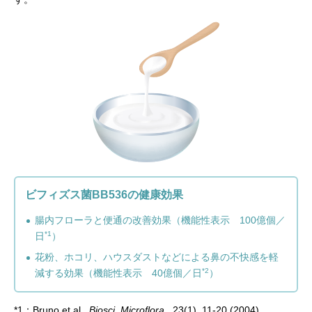
ビフィズス菌BB536の健康効果
腸内フローラと便通の改善効果
（機能性表示 100億個／
*1
日
）
花粉、ホコリ、ハウスダストなどによる鼻の不快感を軽
*2
減する効果（機能性表示 40億個／日
）
*1：Bruno et al.,
Biosci. Microflora.
, 23(1), 11-20 (2004)