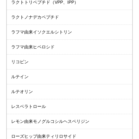
ラクトトリペプチド
（VPP、IPP）
ラクトノナデカペプチド
ラフマ由来
イソクエルシトリン
ラフマ由来ヒペロシド
リコピン
ルテイン
ルテオリン
レスベラトロール
レモン由来
モノグルコシル
ヘスペリジン
ローズヒップ由来
ティリロサイド