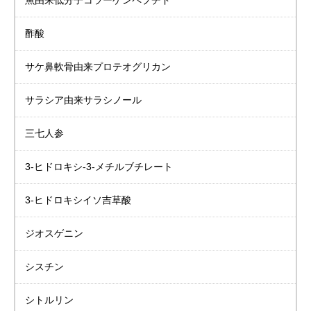
魚由来低分子
コラーゲンペプチド
酢酸
サケ鼻軟骨由来
プロテオグリカン
サラシア由来
サラシノール
三七人参
3-ヒドロキシ-3-メチルブチレート
3-ヒドロキシイソ吉草酸
ジオスゲニン
シスチン
シトルリン