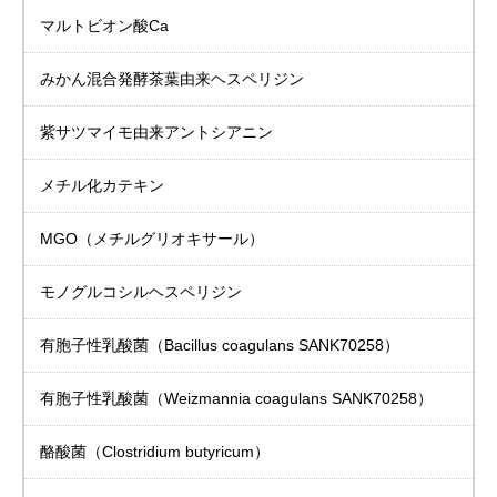
マルトビオン酸Ca
みかん混合発酵茶葉由来
ヘスペリジン
紫サツマイモ由来
アントシアニン
メチル化カテキン
MGO（メチルグリオキサール）
モノグルコシル
ヘスペリジン
有胞子性乳酸菌
（Bacillus coagulans SANK70258）
有胞子性乳酸菌
（Weizmannia coagulans SANK70258）
酪酸菌（Clostridium butyricum）