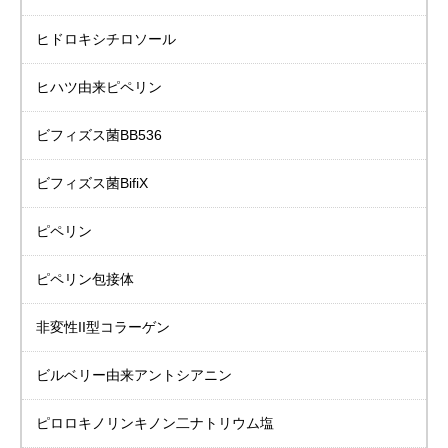
ヒドロキシチロソール
ヒハツ由来ピペリン
ビフィズス菌BB536
ビフィズス菌BifiX
ピペリン
ピペリン包接体
非変性II型コラーゲン
ビルベリー由来
アントシアニン
ピロロキノリンキノン二ナトリウム塩