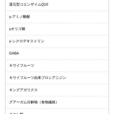
還元型コエンザイムQ10
γ-アミノ酪酸
γオリゴ糖
γ-シクロデキストリン
GABA
キウイフルーツ
キウイフルーツ由来プロシアニジン
キングアガリクス
グアーガム分解物
（食物繊維）