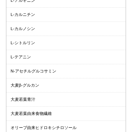
L-アルギニン
L-カルニチン
L-カルノシン
L-シトルリン
L-テアニン
N-アセチルグルコサミン
大麦β-グルカン
大麦若葉青汁
大麦若葉由来食物繊維
オリーブ由来
ヒドロキシチロソール