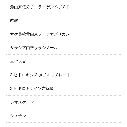
魚由来低分子
コラーゲンペプチド
酢酸
サケ鼻軟骨由来
プロテオグリカン
サラシア由来
サラシノール
三七人参
3-ヒドロキシ-3-メチルブチレート
3-ヒドロキシイソ吉草酸
ジオスゲニン
シスチン