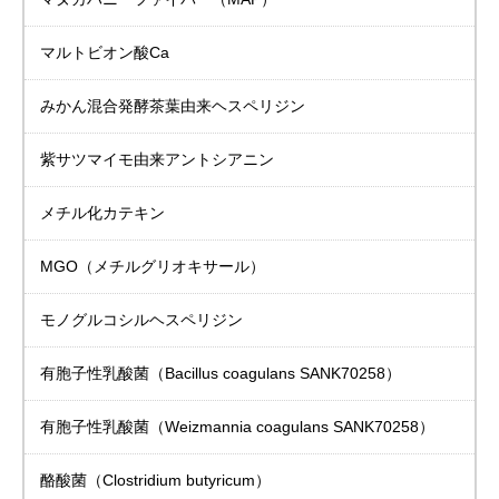
マルトビオン酸Ca
みかん混合発酵茶葉由来
ヘスペリジン
紫サツマイモ由来
アントシアニン
メチル化カテキン
MGO（メチルグリオキサール）
モノグルコシル
ヘスペリジン
有胞子性乳酸菌
（Bacillus coagulans SANK70258）
有胞子性乳酸菌
（Weizmannia coagulans SANK70258）
酪酸菌（Clostridium butyricum）