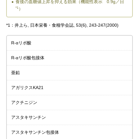
食後の血糖値上昇を抑える効果（機能性表示 0.9g／日
*1
）
*1：井上ら, 日本栄養・食糧学会誌, 53(6), 243-247(2000)
R-αリポ酸
R-αリポ酸包接体
亜鉛
アガリクスKA21
アクチニジン
アスタキサンチン
アスタキサンチン包接体