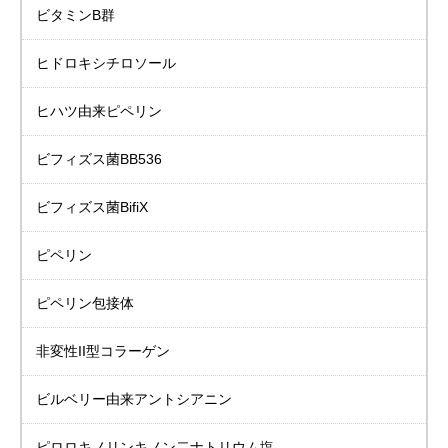
ビタミンB群
ヒドロキシチロソール
ヒハツ由来ピペリン
ビフィズス菌BB536
ビフィズス菌BifiX
ピペリン
ピペリン包接体
非変性II型コラーゲン
ビルベリー由来
アントシアニン
ピロロキノリンキノン二ナトリウム塩