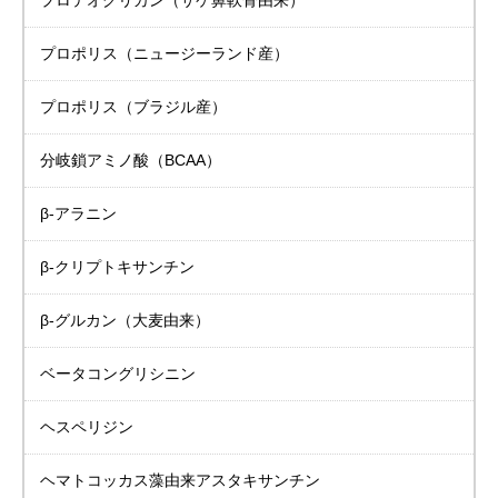
プロテオグリカン
（サケ鼻軟骨由来）
プロポリス
（ニュージーランド産）
プロポリス
（ブラジル産）
分岐鎖アミノ酸（BCAA）
β-アラニン
β-クリプトキサンチン
β-グルカン（大麦由来）
ベータコングリシニン
ヘスペリジン
ヘマトコッカス藻由来
アスタキサンチン