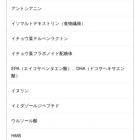
アントシアニン
イソマルトデキストリン
（食物繊維）
イチョウ葉
テルペンラクトン
イチョウ葉
フラボノイド配糖体
EPA（エイコサペンタエン酸）、DHA（ドコサヘキサエン
酸）
イヌリン
イミダゾールジペプチド
ウルソール酸
HMB