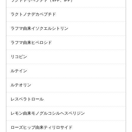
ラクトトリペプチド
（VPP、IPP）
ラクトノナデカペプチド
ラフマ由来
イソクエルシトリン
ラフマ由来ヒペロシド
リコピン
ルテイン
ルテオリン
レスベラトロール
レモン由来
モノグルコシル
ヘスペリジン
ローズヒップ由来
ティリロサイド