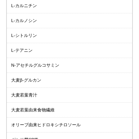
L-カルニチン
L-カルノシン
L-シトルリン
L-テアニン
N-アセチルグルコサミン
大麦β-グルカン
大麦若葉青汁
大麦若葉由来食物繊維
オリーブ由来
ヒドロキシチロソール