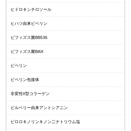
ヒドロキシチロソール
ヒハツ由来ピペリン
ビフィズス菌BB536
ビフィズス菌BifiX
ピペリン
ピペリン包接体
非変性II型コラーゲン
ビルベリー由来
アントシアニン
ピロロキノリンキノン二ナトリウム塩