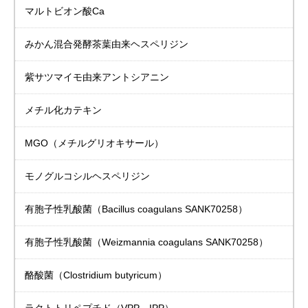
マルトビオン酸Ca
みかん混合発酵茶葉由来
ヘスペリジン
紫サツマイモ由来
アントシアニン
メチル化カテキン
MGO（メチルグリオキサール）
モノグルコシル
ヘスペリジン
有胞子性乳酸菌
（Bacillus coagulans SANK70258）
有胞子性乳酸菌
（Weizmannia coagulans SANK70258）
酪酸菌（Clostridium butyricum）