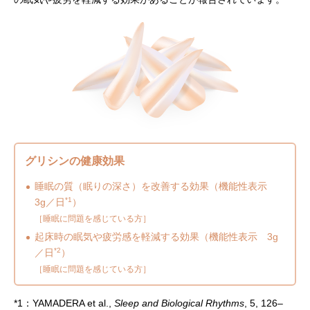
グリシンの健康効果
睡眠の質（眠りの深さ）を改善する効果
（機能性表示
*1
3g／日
）
［睡眠に問題を感じている方］
起床時の眠気や疲労感を軽減する効果
（機能性表示 3g
*2
／日
）
［睡眠に問題を感じている方］
*1：YAMADERA et al.,
Sleep and Biological Rhythms
, 5, 126–